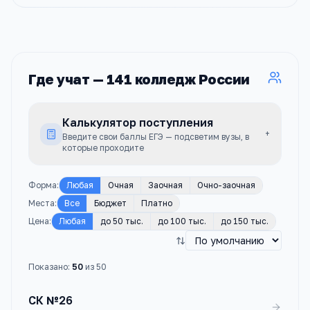
Где учат —
141
колледж
России
Калькулятор поступления
+
Введите свои баллы ЕГЭ — подсветим вузы, в
которые проходите
Форма
:
Любая
Очная
Заочная
Очно-заочная
Места
:
Все
Бюджет
Платно
Цена
:
Любая
до 50 тыс.
до 100 тыс.
до 150 тыс.
Показано:
50
из
50
СК №26