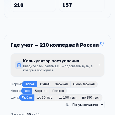
210
157
Где учат —
210
колледжей
России
Калькулятор поступления
+
Введите свои баллы ЕГЭ — подсветим вузы, в
которые проходите
Форма
:
Любая
Очная
Заочная
Очно-заочная
Места
:
Все
Бюджет
Платно
Цена
:
Любая
до 50 тыс.
до 100 тыс.
до 150 тыс.
Показано:
50
из
50