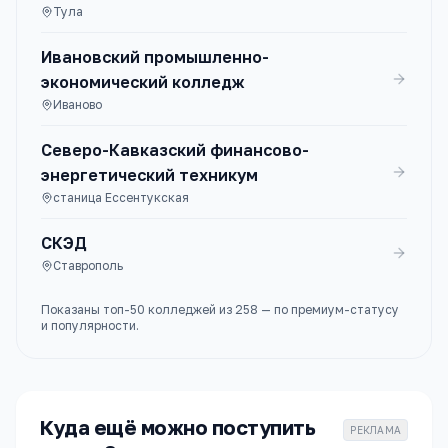
Тула
Ивановский промышленно-
экономический колледж
Иваново
Северо-Кавказский финансово-
энергетический техникум
станица Ессентукская
СКЭД
Ставрополь
Показаны топ-
50
колледжей
из
258
— по премиум-статусу
и популярности.
Куда ещё можно поступить
РЕКЛАМА