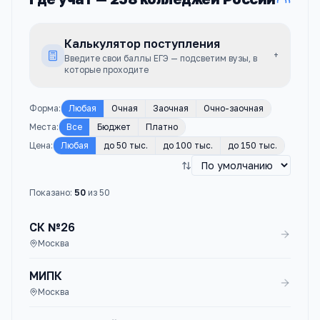
Калькулятор поступления
+
Введите свои баллы ЕГЭ — подсветим вузы, в
которые проходите
Форма
:
Любая
Очная
Заочная
Очно-заочная
Места
:
Все
Бюджет
Платно
Цена
:
Любая
до 50 тыс.
до 100 тыс.
до 150 тыс.
Показано:
50
из
50
СК №26
Москва
МИПК
Москва