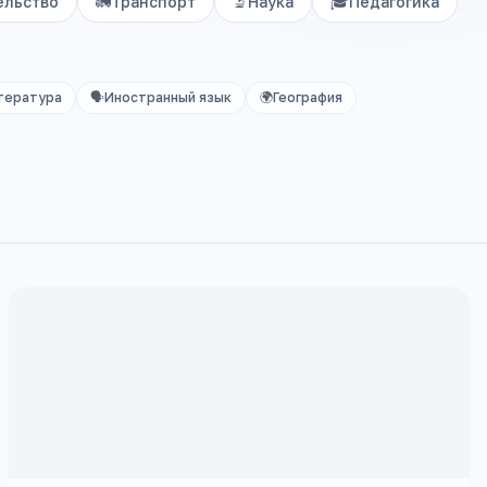
ельство
🚛
Транспорт
🔬
Наука
🎓
Педагогика
тература
🗣️
Иностранный язык
🌍
География