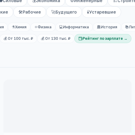
🛡️
Силовые
💰
Экономика
⚙️
Инженерные
🏗️
Строит
ские
🛠️
Рабочие
🚀
Будущего
🕯️
Устаревшие
ия
⚗️
Химия
⚛️
Физика
💻
Информатика
🏛️
История
📚
Ли
💰 От 100 тыс. ₽
💰 От 130 тыс. ₽
Рейтинг по зарплате →