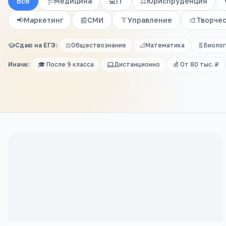
Все
🩺
Медицина
💻
IT
⚖️
Юриспруденция
📢
Маркетинг
📰
СМИ
👔
Управление
🎨
Творче
Сдаю на ЕГЭ:
⚖️
Обществознание
📐
Математика
🧬
Биолог
Иначе:
🎓 После 9 класса
Дистанционно
💰 От 80 тыс. ₽