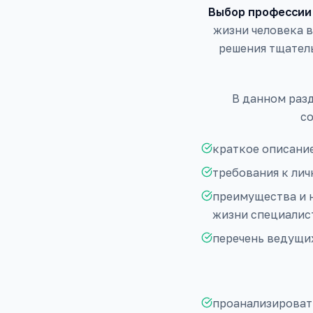
Выбор профессии
жизни человека 
решения тщател
В данном раз
со
краткое описание
требования к ли
преимущества и н
жизни специалист
перечень ведущи
проанализировать