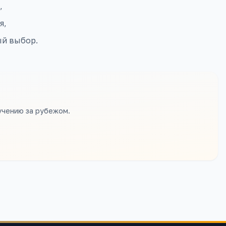
,
я,
ый выбор.
учению за рубежом.