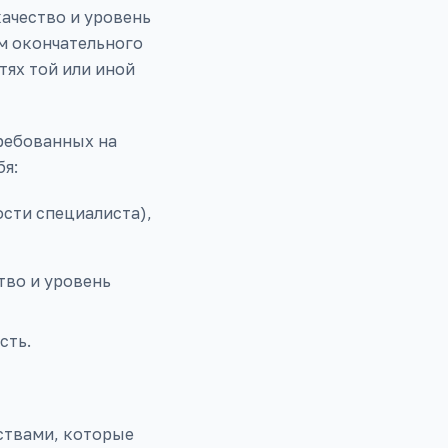
качество и уровень
м окончательного
ях той или иной
ребованных на
бя:
сти специалиста),
тво и уровень
сть.
ствами, которые