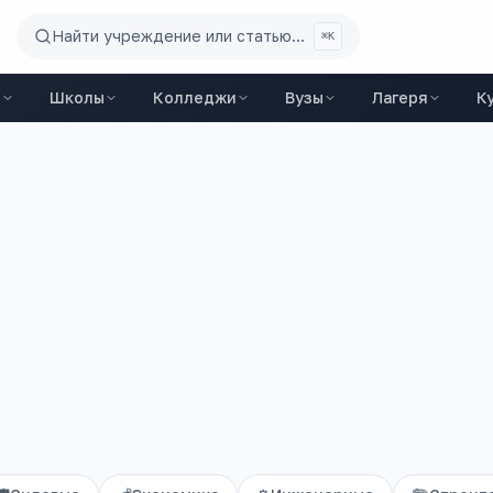
Найти учреждение или статью...
⌘K
ы
Школы
Колледжи
Вузы
Лагеря
К