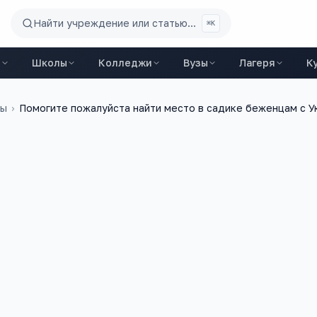
Найти учреждение или статью...
⌘K
ы
Школы
Колледжи
Вузы
Лагеря
К
ды
›
Помогите пожалуйста найти место в садике беженцам с У
14 декабря 2015 г.
дочке почти 5 лет.помогите пожалуйста найти
евая, жилгородок)я одна с ребенком снимаю