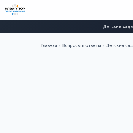
Детские сад
Главная
›
Вопросы и ответы
›
Детские са
Кристина
К
мы беженцы с Украины. моей 
место в садике(р-н улица Бо