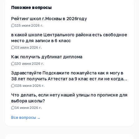
Похожие вопросы
Рейтинг школ г.Москвы в 2026году
1
15 июля 2026 г.
в какой школе Центрального района есть свободное
место для записи в 6 класс
0
3 июля 2026 г.
Как получить дубликат диплома
1
30 июня 2026 г.
Здравствуйте Подскажите пожалуйста как я могу в
38 лет получить Аттестат за 9 клас ест ли не когда
не училась в школе
0
28 июня 2026 г.
Что делать, если нету нашей улицы по прописке для
выбора школы?
1
4 июня 2026 г.
Все вопросы →