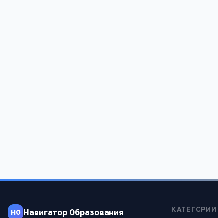
Редакция «Навигатор Образов
Мы помогаем родителям и абитуриентам
проверены экспертами.
КАТЕГОРИИ
Навигатор Образования
НО