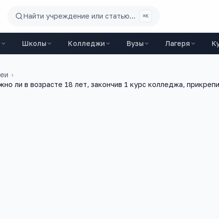
Найти учреждение или статью...
⌘K
ы
Школы
Колледжи
Вузы
Лагеря
К
цеи
›
но ли в возрасте 18 лет, закончив 1 курс колледжа, прикре