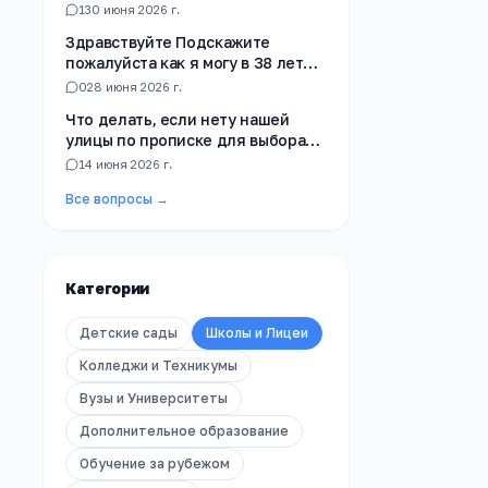
1
30 июня 2026 г.
Здравствуйте Подскажите
пожалуйста как я могу в 38 лет
получить Аттестат за 9 клас ест
0
28 июня 2026 г.
ли не когда не училась в школе
Что делать, если нету нашей
улицы по прописке для выбора
школы?
1
4 июня 2026 г.
Все вопросы →
Категории
Детские сады
Школы и Лицеи
Колледжи и Техникумы
Вузы и Университеты
Дополнительное образование
Обучение за рубежом