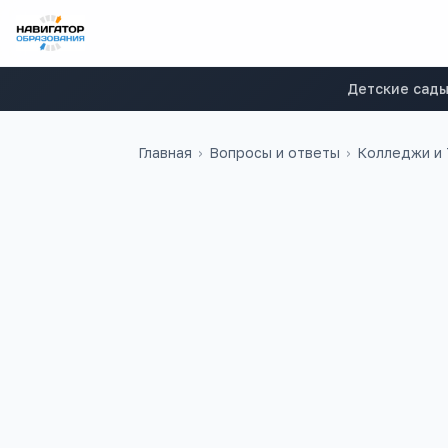
Детские сад
Главная
›
Вопросы и ответы
›
Колледжи и
полина
П
Мне 14 лет, в будущем хочу ст
Подскажите, куда поступать в
этой специальности,