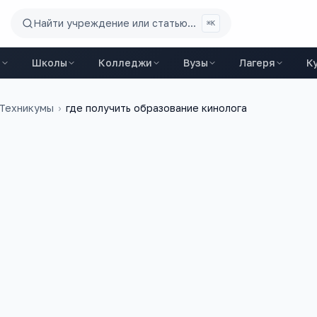
Найти учреждение или статью...
⌘K
ы
Школы
Колледжи
Вузы
Лагеря
К
 Техникумы
›
где получить образование кинолога
1 марта 2019 г.
ать кинологом, но не знаю куда поступать.
 колледж или какой то вуз и где вообще обучают