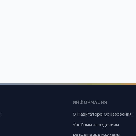
ания»
 найти лучшие образовательные учреждения России. Все материалы
ИНФОРМАЦИЯ
ы
О Навигаторе Образования
Учебным заведениям
Размещение рекламы