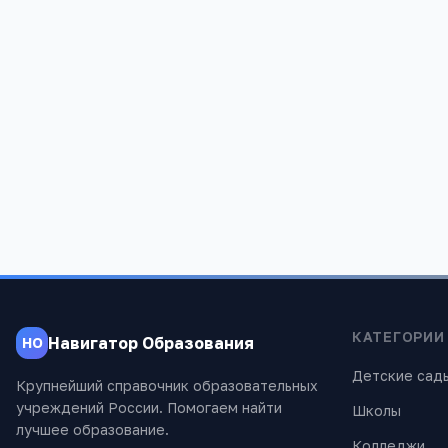
Редакция «Навигатор Образов
Мы помогаем родителям и абитуриентам
проверены экспертами.
КАТЕГОРИИ
Навигатор Образования
НО
Детские сад
Крупнейший справочник образовательных
учреждений России. Помогаем найти
Школы
лучшее образование.
Колледжи