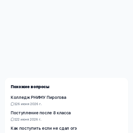
Редакция «Навигатор Образования»
Мы помогаем родителям и абитуриентам найти
лучшие образовательные учреждения России. Все
материалы проверены экспертами.
Похожие вопросы
Колледж РНИМУ Пирогова
1
26 июня 2026 г.
Поступление после 8 класса
1
22 июня 2026 г.
Как поступить если не сдал огэ