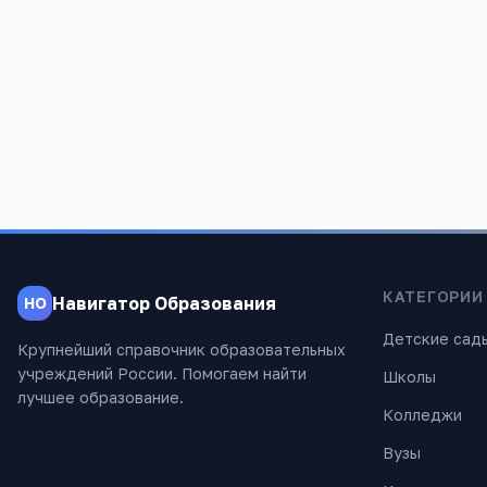
Редакция «Навигатор Образов
Мы помогаем родителям и абитуриентам
проверены экспертами.
КАТЕГОРИИ
Навигатор Образования
НО
Детские сад
Крупнейший справочник образовательных
учреждений России. Помогаем найти
Школы
лучшее образование.
Колледжи
Вузы