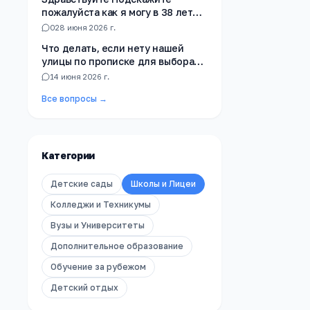
пожалуйста как я могу в 38 лет
получить Аттестат за 9 клас ест
0
28 июня 2026 г.
ли не когда не училась в школе
Что делать, если нету нашей
улицы по прописке для выбора
школы?
1
4 июня 2026 г.
Все вопросы →
Категории
Детские сады
Школы и Лицеи
Колледжи и Техникумы
Вузы и Университеты
Дополнительное образование
Обучение за рубежом
Детский отдых