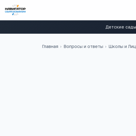
Детские сад
Главная
›
Вопросы и ответы
›
Школы и Ли
Альберт
А
Можете удалить отзыв с сайт
stavropolskij/97849-shkola-32