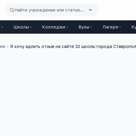
Найти учреждение или статью...
⌘K
ы
Школы
Колледжи
Вузы
Лагеря
К
цеи
›
Я хочу адлить отзыв на сайте 32 школы города Ставропо
9 декабря 2022 г.
а
schoolotzyv.ru/schools/9-russia/178-
Это 32 школа Отзыв написан От ника Сабина