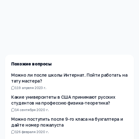
Редакция «Навигатор Образования»
Мы помогаем родителям и абитуриентам найти
лучшие образовательные учреждения России. Все
материалы проверены экспертами.
Похожие вопросы
Можно ли после школы Интернат. Пойти работать на
тату мастера?
1
19 апреля 2023 г.
Какие университеты в США принимают русских
студентов на профессию физика-теоретика?
1
4 сентября 2020 г.
Можно поступить после 9-го класа на бухгалтера и
дайте номер пожалуста
1
26 февраля 2020 г.