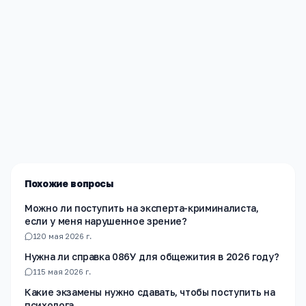
Редакция «Навигатор Образования»
Мы помогаем родителям и абитуриентам найти
лучшие образовательные учреждения России. Все
материалы проверены экспертами.
Похожие вопросы
Можно ли поступить на эксперта-криминалиста,
если у меня нарушенное зрение?
1
20 мая 2026 г.
Нужна ли справка 086У для общежития в 2026 году?
1
15 мая 2026 г.
Какие экзамены нужно сдавать, чтобы поступить на
психолога