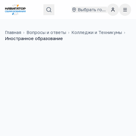
Выбрать город
Главная
›
Вопросы и ответы
›
Колледжи и Техникумы
›
Иностранное образование
Вильдан
29 июня 2020 г.
В
здравствуйте,я учусь в турции в 8
классе, в этом году пойду в 9. на
сл.год хочу вернуться в россию и
поступить в колледж в СПб. Как мне