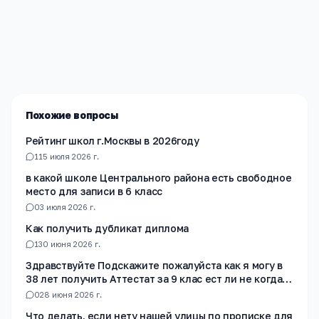
Редакция «Навигатор Образования»
Мы помогаем родителям и абитуриентам найти
лучшие образовательные учреждения России. Все
материалы проверены экспертами.
Похожие вопросы
Рейтинг школ г.Москвы в 2026году
1
15 июля 2026 г.
в какой школе Центрального района есть свободное
место для записи в 6 класс
0
3 июля 2026 г.
Как получить дубликат диплома
1
30 июня 2026 г.
Здравствуйте Подскажите пожалуйста как я могу в
38 лет получить Аттестат за 9 клас ест ли не когда
не училась в школе
0
28 июня 2026 г.
Что делать, если нету нашей улицы по прописке для