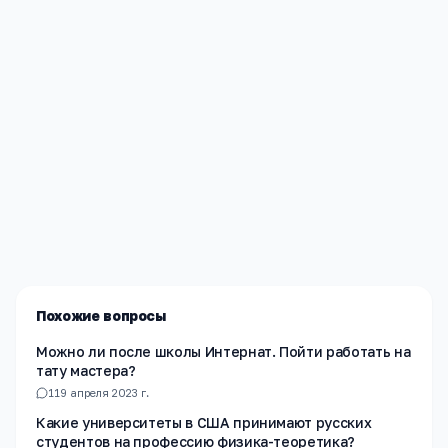
Редакция «Навигатор Образования»
Мы помогаем родителям и абитуриентам найти
лучшие образовательные учреждения России. Все
материалы проверены экспертами.
Похожие вопросы
Можно ли после школы Интернат. Пойти работать на
тату мастера?
1
19 апреля 2023 г.
Какие университеты в США принимают русских
студентов на профессию физика-теоретика?