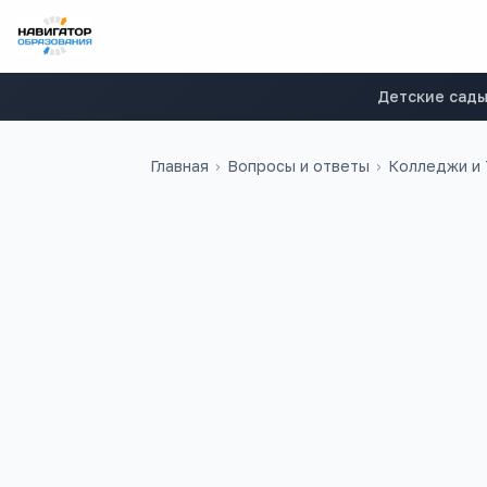
Детские сад
Главная
›
Вопросы и ответы
›
Колледжи и
Светлана
С
Здравствуйте! Мне 55лет. Могу
поступить в медицинский ко