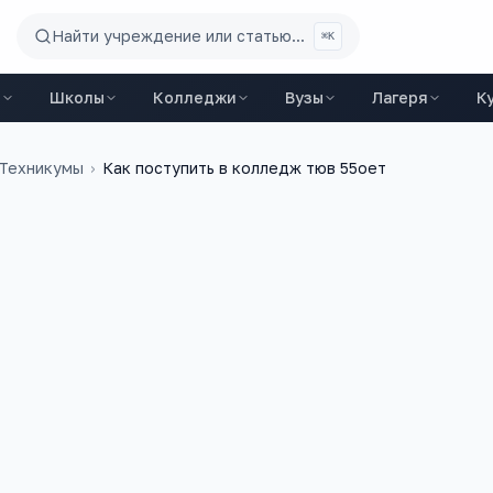
Найти учреждение или статью...
⌘K
ы
Школы
Колледжи
Вузы
Лагеря
К
 Техникумы
›
Как поступить в колледж тюв 55оет
23 сентября 2024 г.
 ли я в этом возрасте выучиться на медсестру, т.е.
лледж?