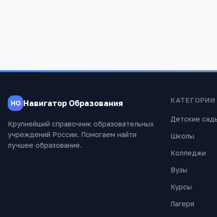
Мы помогаем родителям и абитуриентам
проверены экспертами.
КАТЕГОРИИ
Навигатор Образования
НО
Детские сад
Крупнейший справочник образовательных
учреждений России. Помогаем найти
Школы
лучшее образование.
Колледжи
Вузы
Курсы
Лагеря