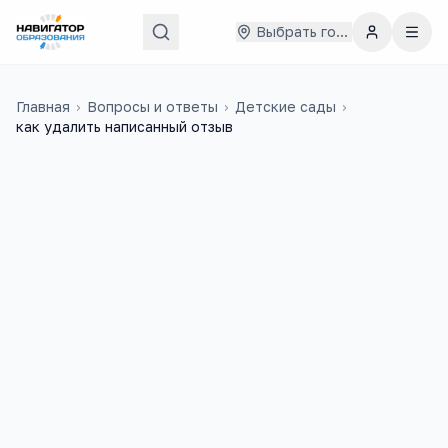
Выбрать город
Главная
›
Вопросы и ответы
›
Детские сады
›
как удалить написанный отзыв
Алексей
24 марта 2019 г.
А
Добрый день, как удалить написанный
отрицательный отзыв от 23.03.19 о 44
дет. саде Ставрополя?