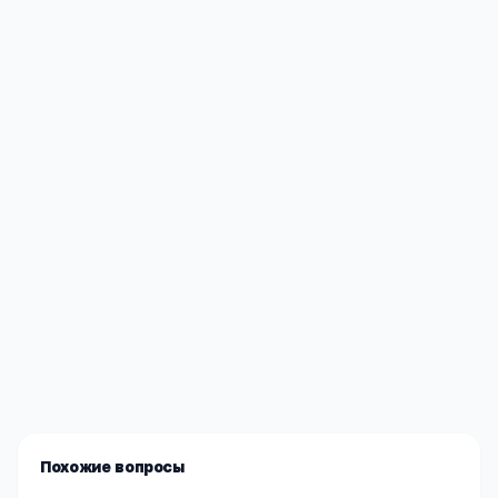
Редакция «Навигатор Образования»
Мы помогаем родителям и абитуриентам найти
лучшие образовательные учреждения России. Все
материалы проверены экспертами.
Похожие вопросы