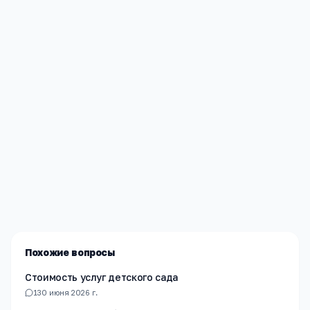
Редакция «Навигатор Образования»
Мы помогаем родителям и абитуриентам найти
лучшие образовательные учреждения России. Все
материалы проверены экспертами.
Похожие вопросы
Стоимость услуг детского сада
1
30 июня 2026 г.