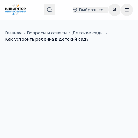
Выбрать город
Главная
›
Вопросы и ответы
›
Детские сады
›
Как устроить ребёнка в детский сад?
Мияр
27 июня 2017 г.
М
Я хотела узнать когда будет набор в
детский сад номер 35 в г Струнино?
Мы не стоим в очереди и мы