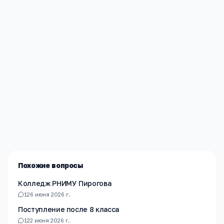
Редакция «Навигатор Образования»
Мы помогаем родителям и абитуриентам найти
лучшие образовательные учреждения России. Все
материалы проверены экспертами.
Похожие вопросы
Колледж РНИМУ Пирогова
1
26 июня 2026 г.
Поступление после 8 класса
1
22 июня 2026 г.