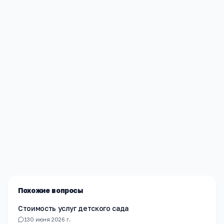
Редакция «Навигатор Образования»
Мы помогаем родителям и абитуриентам найти
лучшие образовательные учреждения России. Все
материалы проверены экспертами.
Похожие вопросы
Стоимость услуг детского сада
1
30 июня 2026 г.