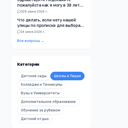
пожалуйста как я могу в 38 лет
получить Аттестат за 9 клас ест
0
28 июня 2026 г.
ли не когда не училась в школе
Что делать, если нету нашей
улицы по прописке для выбора
школы?
1
4 июня 2026 г.
Все вопросы →
Категории
Детские сады
Школы и Лицеи
Колледжи и Техникумы
Вузы и Университеты
Дополнительное образование
Обучение за рубежом
Детский отдых