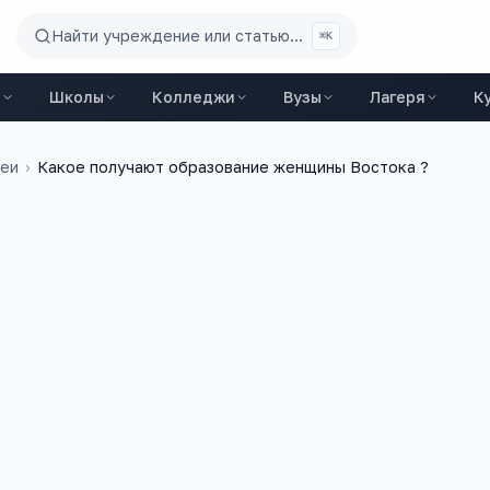
Найти учреждение или статью...
⌘K
ы
Школы
Колледжи
Вузы
Лагеря
К
цеи
›
Какое получают образование женщины Востока ?
4 апреля 2014 г.