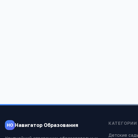
Редакция «Навигатор Образов
Мы помогаем родителям и абитуриентам
проверены экспертами.
КАТЕГОРИИ
Навигатор Образования
НО
Детские сад