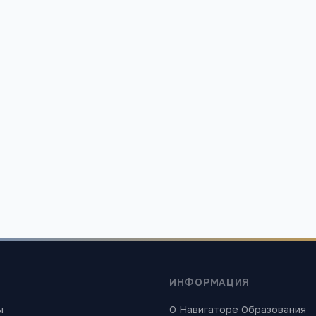
ания»
 найти лучшие образовательные учреждения России. Все материалы
ИНФОРМАЦИЯ
ы
О Навигаторе Образования