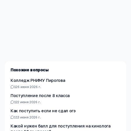
Редакция «Навигатор Образования»
Мы помогаем родителям и абитуриентам найти
лучшие образовательные учреждения России. Все
материалы проверены экспертами.
Похожие вопросы
Колледж РНИМУ Пирогова
1
26 июня 2026 г.
Поступление после 8 класса
1
22 июня 2026 г.
Как поступить если не сдал огэ
1
13 июня 2026 г.
Какой нужен балл для поступления на кинолога