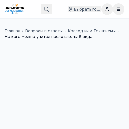
Выбрать город
Главная
›
Вопросы и ответы
›
Колледжи и Техникумы
›
На кого можно учится после школы 8 вида
Усова АЛЕКСАНДРА
5 июля 2024 г.
УА
На кого можно учится после школы 8
вида в Ульяновской области