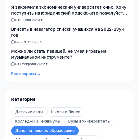
Я закончила экономический университет очно. Хочу
поступить на юридический подскажите пожалуйста
на какой факультет лучше подать документы?
0
19 июля 2023 г.
Вписать в навигатор списки учащихся на 2022-23уч
год
0
4 июня 2022 г.
Можно ли стать певицей, не умея играть на
музыкальном инструменте?
0
11 февраля 2022 г.
Все вопросы →
Категории
Детские сады
Школы и Лицеи
Колледжи и Техникумы
Вузы и Университеты
Дополнительное образование