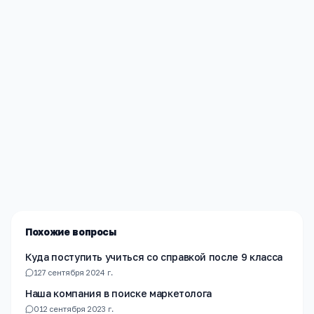
Редакция «Навигатор Образования»
Мы помогаем родителям и абитуриентам найти
лучшие образовательные учреждения России. Все
материалы проверены экспертами.
Похожие вопросы
Куда поступить учиться со справкой после 9 класса
1
27 сентября 2024 г.
Наша компания в поиске маркетолога
0
12 сентября 2023 г.