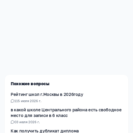
Редакция «Навигатор Образования»
Мы помогаем родителям и абитуриентам найти
лучшие образовательные учреждения России. Все
материалы проверены экспертами.
Похожие вопросы
Рейтинг школ г.Москвы в 2026году
1
15 июля 2026 г.
в какой школе Центрального района есть свободное
место для записи в 6 класс
0
3 июля 2026 г.
Как получить дубликат диплома