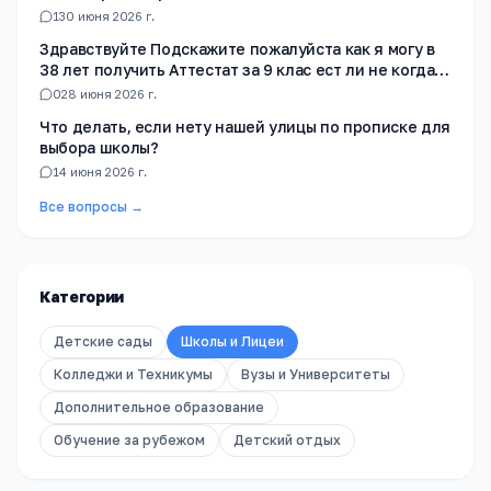
1
30 июня 2026 г.
Здравствуйте Подскажите пожалуйста как я могу в
38 лет получить Аттестат за 9 клас ест ли не когда
не училась в школе
0
28 июня 2026 г.
Что делать, если нету нашей улицы по прописке для
выбора школы?
1
4 июня 2026 г.
Все вопросы →
Категории
Детские сады
Школы и Лицеи
Колледжи и Техникумы
Вузы и Университеты
Дополнительное образование
Обучение за рубежом
Детский отдых