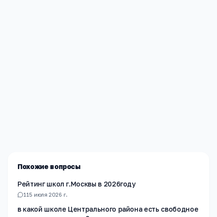
Редакция «Навигатор Образования»
Мы помогаем родителям и абитуриентам найти
лучшие образовательные учреждения России. Все
материалы проверены экспертами.
Похожие вопросы
Рейтинг школ г.Москвы в 2026году
1
15 июля 2026 г.
в какой школе Центрального района есть свободное