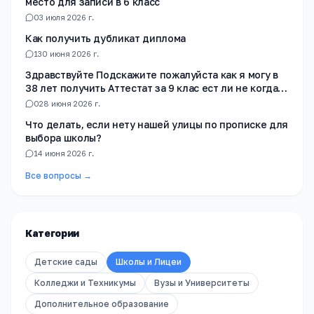
место для записи в 6 класс
0
3 июля 2026 г.
Как получить дубликат диплома
1
30 июня 2026 г.
Здравствуйте Подскажите пожалуйста как я могу в
38 лет получить Аттестат за 9 клас ест ли не когда
не училась в школе
0
28 июня 2026 г.
Что делать, если нету нашей улицы по прописке для
выбора школы?
1
4 июня 2026 г.
Все вопросы →
Категории
Детские сады
Школы и Лицеи
Колледжи и Техникумы
Вузы и Университеты
Дополнительное образование