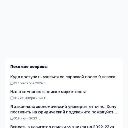
Редакция «Навигатор Образования»
Мы помогаем родителям и абитуриентам найти
лучшие образовательные учреждения России. Все
материалы проверены экспертами.
Похожие вопросы
Куда поступить учиться со справкой после 9 класса
1
27 сентября 2024 г.
Наша компания в поиске маркетолога
0
12 сентября 2023 г.
Я закончила экономический университет очно. Хочу
поступить на юридический подскажите пожалуйста
на какой факультет лучше подать документы?
0
19 июля 2023 г.
Вписать в навигатор списки учащихся на 2022-23уч