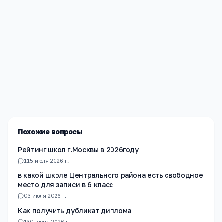
Редакция «Навигатор Образования»
Мы помогаем родителям и абитуриентам найти
лучшие образовательные учреждения России. Все
материалы проверены экспертами.
Похожие вопросы
Рейтинг школ г.Москвы в 2026году
1
15 июля 2026 г.
в какой школе Центрального района есть свободное
место для записи в 6 класс
0
3 июля 2026 г.
Как получить дубликат диплома
1
30 июня 2026 г.