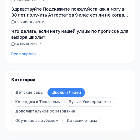
Здравствуйте Подскажите пожалуйста как я могу в
38 лет получить Аттестат за 9 клас ест ли не когда
не училась в школе
0
28 июня 2026 г.
Что делать, если нету нашей улицы по прописке для
выбора школы?
1
4 июня 2026 г.
Все вопросы →
Категории
Детские сады
Школы и Лицеи
Колледжи и Техникумы
Вузы и Университеты
Дополнительное образование
Обучение за рубежом
Детский отдых