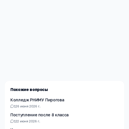
Редакция «Навигатор Образования»
Мы помогаем родителям и абитуриентам найти
лучшие образовательные учреждения России. Все
материалы проверены экспертами.
Похожие вопросы
Колледж РНИМУ Пирогова
1
26 июня 2026 г.
Поступление после 8 класса
1
22 июня 2026 г.