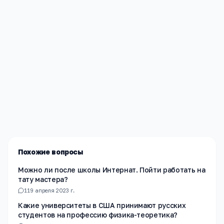
Редакция «Навигатор Образования»
Мы помогаем родителям и абитуриентам найти
лучшие образовательные учреждения России. Все
материалы проверены экспертами.
Похожие вопросы
Можно ли после школы Интернат. Пойти работать на
тату мастера?
1
19 апреля 2023 г.
Какие университеты в США принимают русских
студентов на профессию физика-теоретика?