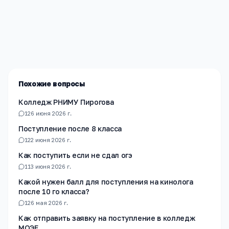
Редакция «Навигатор Образования»
Мы помогаем родителям и абитуриентам найти
лучшие образовательные учреждения России. Все
материалы проверены экспертами.
Похожие вопросы
Колледж РНИМУ Пирогова
1
26 июня 2026 г.
Поступление после 8 класса
1
22 июня 2026 г.
Как поступить если не сдал огэ
1
13 июня 2026 г.
Какой нужен балл для поступления на кинолога
после 10 го класса?
1
26 мая 2026 г.
Как отправить заявку на поступление в колледж
МОЭЕ