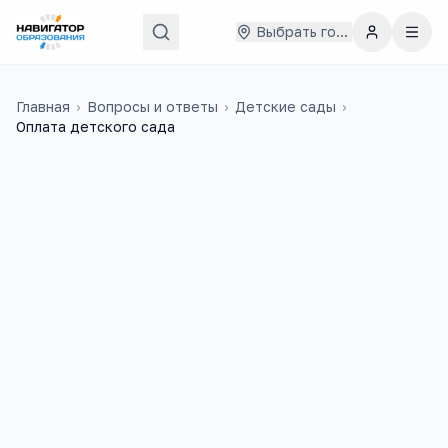
Выбрать город
Главная
›
Вопросы и ответы
›
Детские сады
›
Оплата детского сада
Юлия
2 июля 2018 г.
Ю
Здравствуйте.такой
вопрос.Квитанции за садик приходят
сразу за полный месяц,но если
ребенок был на больничном в этом