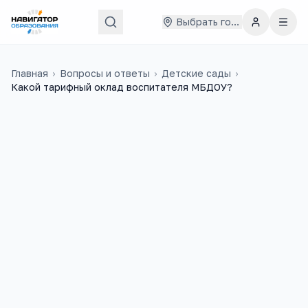
Выбрать город
Главная
›
Вопросы и ответы
›
Детские сады
›
Какой тарифный оклад воспитателя МБДОУ?
Ларина
15 марта 2015 г.
Л
Тарифный оклад воспитателя МБДОУ,
г.Калуга, имеющего профильное
высшее образование и стаж пед.