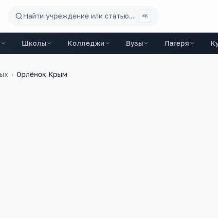
Найти учреждение или статью...
⌘K
ы
Школы
Колледжи
Вузы
Лагеря
К
дых
›
Орлёнок Крым
17 февраля 2017 г.
детский лагерь "Орлёнок", Крым, г. Феодосия.
 возможности сотрудничества. Стоимость наших
и приобретении более 50 путёвок, возможны