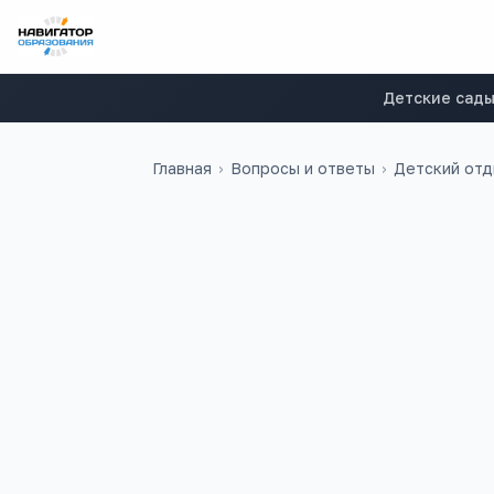
Детские сад
Главная
›
Вопросы и ответы
›
Детский от
Сергей
С
Здравствуйте. Я представляю 
Хотелось бы обсудить с Вами
услуг 950 рублей в сутки, пр