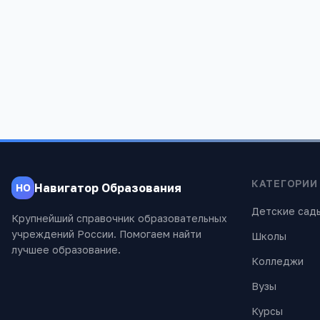
Редакция «Навигатор Образов
Мы помогаем родителям и абитуриентам
проверены экспертами.
КАТЕГОРИИ
Навигатор Образования
НО
Детские сад
Крупнейший справочник образовательных
учреждений России. Помогаем найти
Школы
лучшее образование.
Колледжи
Вузы
Курсы