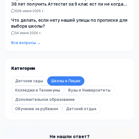
38 лет получить Аттестат за 9 клас ест ли не когда
не училась в школе
0
28 июня 2026 г.
Что делать, если нету нашей улицы по прописке для
выбора школы?
1
4 июня 2026 г.
Все вопросы →
Категории
Детские сады
Школы и Лицеи
Колледжи и Техникумы
Вузы и Университеты
Дополнительное образование
Обучение за рубежом
Детский отдых
Не нашли ответ?