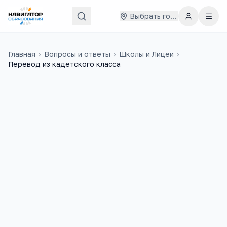
Выбрать город
Главная
›
Вопросы и ответы
›
Школы и Лицеи
›
Перевод из кадетского класса
Маргарита
7 января 2024 г.
М
Добрый день! Меня интересует такой
вопрос,​ моей дочери 14 лет, она учится
в 8"К" кадетском классе , можно ли