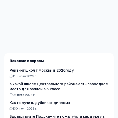
Редакция «Навигатор Образования»
Мы помогаем родителям и абитуриентам найти
лучшие образовательные учреждения России. Все
материалы проверены экспертами.
Похожие вопросы
Рейтинг школ г.Москвы в 2026году
1
15 июля 2026 г.
в какой школе Центрального района есть свободное
место для записи в 6 класс
0
3 июля 2026 г.
Как получить дубликат диплома
1
30 июня 2026 г.
Здравствуйте Подскажите пожалуйста как я могу в