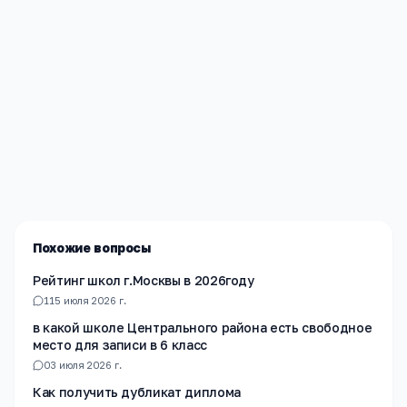
Редакция «Навигатор Образования»
Мы помогаем родителям и абитуриентам найти
лучшие образовательные учреждения России. Все
материалы проверены экспертами.
Похожие вопросы
Рейтинг школ г.Москвы в 2026году
1
15 июля 2026 г.
в какой школе Центрального района есть свободное
место для записи в 6 класс
0
3 июля 2026 г.
Как получить дубликат диплома