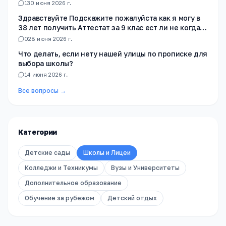
1
30 июня 2026 г.
Здравствуйте Подскажите пожалуйста как я могу в
38 лет получить Аттестат за 9 клас ест ли не когда
не училась в школе
0
28 июня 2026 г.
Что делать, если нету нашей улицы по прописке для
выбора школы?
1
4 июня 2026 г.
Все вопросы →
Категории
Детские сады
Школы и Лицеи
Колледжи и Техникумы
Вузы и Университеты
Дополнительное образование
Обучение за рубежом
Детский отдых