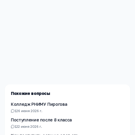
Редакция «Навигатор Образования»
Мы помогаем родителям и абитуриентам найти
лучшие образовательные учреждения России. Все
материалы проверены экспертами.
Похожие вопросы
Колледж РНИМУ Пирогова
1
26 июня 2026 г.
Поступление после 8 класса
1
22 июня 2026 г.