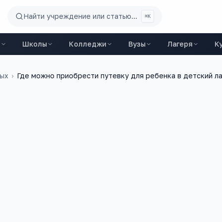
Найти учреждение или статью...
⌘K
ы
Школы
Колледжи
Вузы
Лагеря
К
дых
›
Где можно приобрести путевку для ребенка в детский л
8 апреля 2015 г.
жалуйста, где можно приобрести путевку для
герь близ г.Сыктывкара (с.Парчег, с.Зеленец).