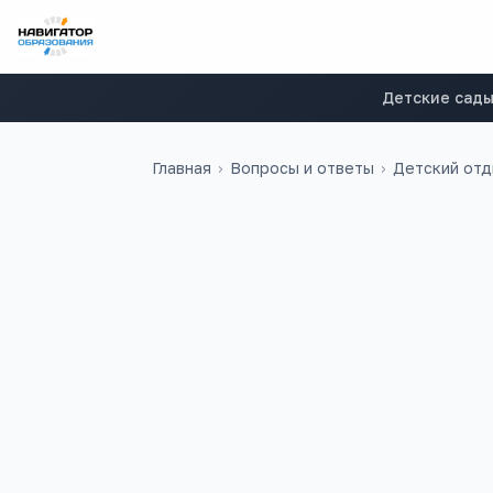
Детские сад
Главная
›
Вопросы и ответы
›
Детский от
Анастасия
А
Добрый день. Подскажите, по
ребенка ( 8 лет) в детский ла