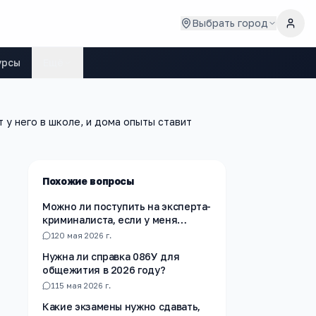
Выбрать город
урсы
Ещё
 у него в школе, и дома опыты ставит
Похожие вопросы
Можно ли поступить на эксперта-
криминалиста, если у меня
нарушенное зрение?
1
20 мая 2026 г.
Нужна ли справка 086У для
общежития в 2026 году?
1
15 мая 2026 г.
Какие экзамены нужно сдавать,