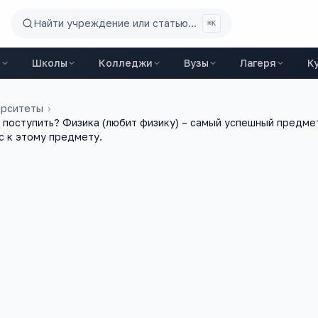
Найти учреждение или статью...
⌘K
ы
Школы
Колледжи
Вузы
Лагеря
К
ерситеты
›
 поступить? Физика (любит физику) – самый успешный предмет
с к этому предмету.