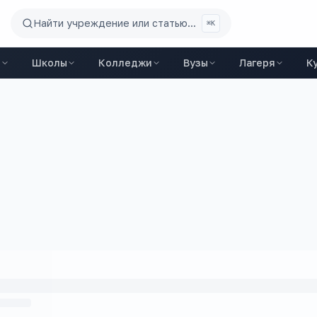
Найти учреждение или статью...
⌘K
ы
Школы
Колледжи
Вузы
Лагеря
К