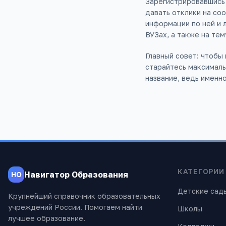
Зарегистрировавшись 
давать отклики на со
информации по ней и 
ВУЗах, а также на тем
Главный совет: чтобы
старайтесь максималь
название, ведь именн
КАТЕГОРИИ
Навигатор Образования
НО
Детские сад
Крупнейший справочник образовательных
учреждений России. Помогаем найти
Школы
лучшее образование.