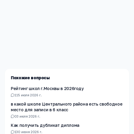
Редакция «Навигатор Образования»
Мы помогаем родителям и абитуриентам найти
лучшие образовательные учреждения России. Все
материалы проверены экспертами.
Похожие вопросы
Рейтинг школ г.Москвы в 2026году
1
15 июля 2026 г.
в какой школе Центрального района есть свободное
место для записи в 6 класс
0
3 июля 2026 г.
Как получить дубликат диплома
1
30 июня 2026 г.