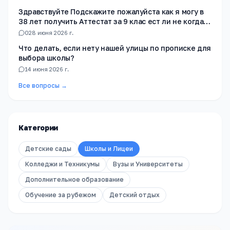
Здравствуйте Подскажите пожалуйста как я могу в
38 лет получить Аттестат за 9 клас ест ли не когда
не училась в школе
0
28 июня 2026 г.
Что делать, если нету нашей улицы по прописке для
выбора школы?
1
4 июня 2026 г.
Все вопросы →
Категории
Детские сады
Школы и Лицеи
Колледжи и Техникумы
Вузы и Университеты
Дополнительное образование
Обучение за рубежом
Детский отдых