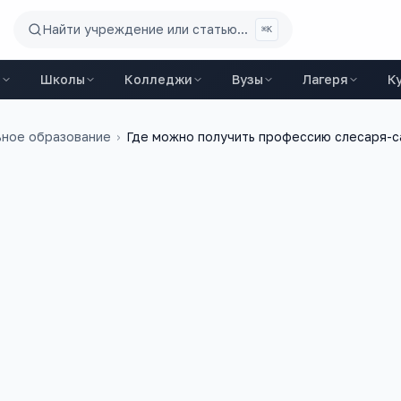
Найти учреждение или статью...
⌘K
ы
Школы
Колледжи
Вузы
Лагеря
К
ное образование
›
Где можно получить профессию слесаря-с
26 апреля 2016 г.
учить профессию слесаря-сантехника?