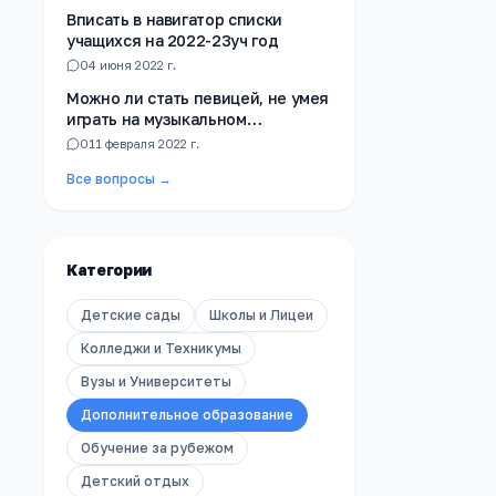
подскажите пожалуйста на какой
Вписать в навигатор списки
факультет лучше подать
учащихся на 2022-23уч год
документы?
0
4 июня 2022 г.
Можно ли стать певицей, не умея
играть на музыкальном
инструменте?
0
11 февраля 2022 г.
Все вопросы →
Категории
Детские сады
Школы и Лицеи
Колледжи и Техникумы
Вузы и Университеты
Дополнительное образование
Обучение за рубежом
Детский отдых