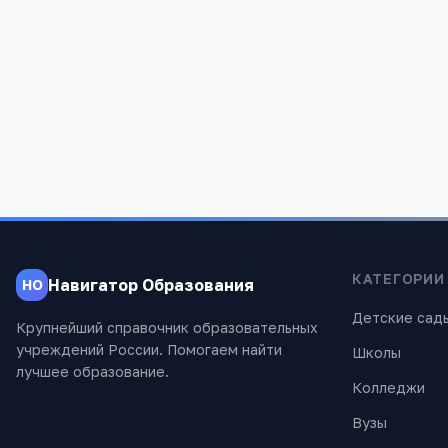
Редакция «Навигатор Образов
Мы помогаем родителям и абитуриентам
проверены экспертами.
КАТЕГОРИИ
Навигатор Образования
НО
Детские сад
Крупнейший справочник образовательных
учреждений России. Помогаем найти
Школы
лучшее образование.
Колледжи
Вузы