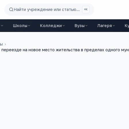
Найти учреждение или статью...
⌘K
ы
Школы
Колледжи
Вузы
Лагеря
К
ды
›
и переезде на новое место жительства в пределах одного му
7 октября 2015 г.