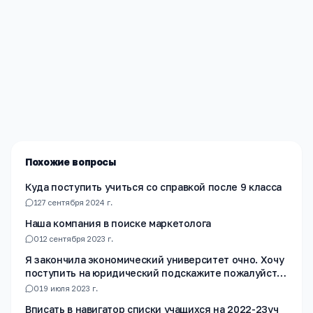
Редакция «Навигатор Образования»
Мы помогаем родителям и абитуриентам найти
лучшие образовательные учреждения России. Все
материалы проверены экспертами.
Похожие вопросы
Куда поступить учиться со справкой после 9 класса
1
27 сентября 2024 г.
Наша компания в поиске маркетолога
0
12 сентября 2023 г.
Я закончила экономический университет очно. Хочу
поступить на юридический подскажите пожалуйста
на какой факультет лучше подать документы?
0
19 июля 2023 г.
Вписать в навигатор списки учащихся на 2022-23уч