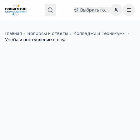
Выбрать город
Главная
›
Вопросы и ответы
›
Колледжи и Техникумы
›
Учёба и поступление в ссуз
Туяна
10 августа 2022 г.
Т
Здравствуйте ребёнок закончил 9
класс в коррекционной школе, куд
можно поступить?