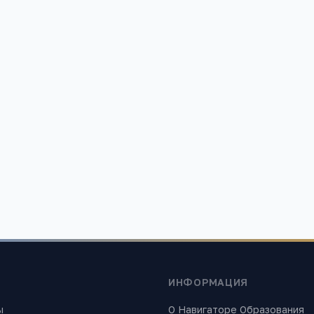
ания»
 найти лучшие образовательные учреждения России. Все материалы
ИНФОРМАЦИЯ
ы
О Навигаторе Образования