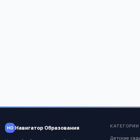
Редакция «Навигатор Образов
Мы помогаем родителям и абитуриентам
проверены экспертами.
КАТЕГОРИИ
Навигатор Образования
НО
Детские сад