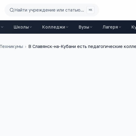
Найти учреждение или статью...
⌘K
ы
Школы
Колледжи
Вузы
Лагеря
К
 Техникумы
›
В Славянск-на-Кубани есть педагогические колл
16 марта 2015 г.