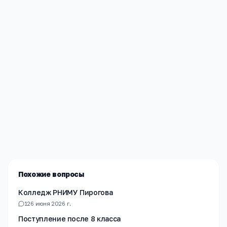
Редакция «Навигатор Образования»
Мы помогаем родителям и абитуриентам найти
лучшие образовательные учреждения России. Все
материалы проверены экспертами.
Похожие вопросы
Колледж РНИМУ Пирогова
1
26 июня 2026 г.
Поступление после 8 класса