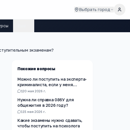
Выбрать город
урсы
Ещё
вступительным экзаменам?
Похожие вопросы
Можно ли поступить на эксперта-
криминалиста, если у меня
нарушенное зрение?
1
20 мая 2026 г.
Нужна ли справка 086У для
общежития в 2026 году?
1
15 мая 2026 г.
Какие экзамены нужно сдавать,
чтобы поступить на психолога