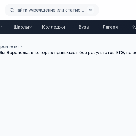
Найти учреждение или статью...
⌘K
ы
Школы
Колледжи
Вузы
Лагеря
К
ерситеты
›
ы Воронежа, в которых принимают без результатов ЕГЭ, по 