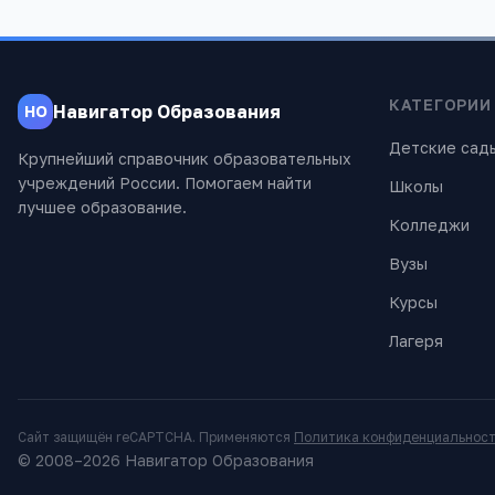
КАТЕГОРИИ
Навигатор Образования
НО
Детские сад
Крупнейший справочник образовательных
учреждений России. Помогаем найти
Школы
лучшее образование.
Колледжи
Вузы
Курсы
Лагеря
Сайт защищён reCAPTCHA. Применяются
Политика конфиденциальнос
© 2008–
2026
Навигатор Образования