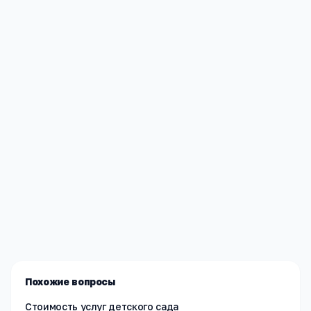
Редакция «Навигатор Образования»
Мы помогаем родителям и абитуриентам найти
лучшие образовательные учреждения России. Все
материалы проверены экспертами.
Похожие вопросы
Стоимость услуг детского сада