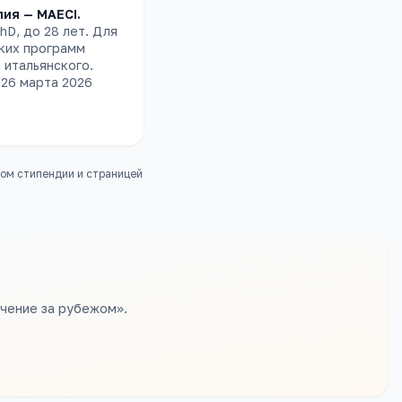
лия — MAECI
.
hD, до 28 лет. Для
ких программ
 итальянского.
26 марта 2026
том стипендии и страницей
учение за рубежом».