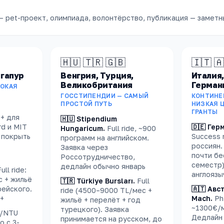
—
pet-проект, олимпиада, волонтёрство, публикация — заметн
🇭🇺 🇹🇷 🇬🇧
🇮🇹 🇦
нгапур
Венгрия, Турция,
Италия,
Великобритания
Герман
СОКАЯ
ГОССТИПЕНДИИ — САМЫЙ
КОНТИНЕ
ПРОСТОЙ ПУТЬ
НИЗКАЯ 
ГРАНТЫ
+ для
🇭🇺 Stipendium
rd и MIT
🇩🇪 Гер
Hungaricum
.
Full ride, ~900
т покрыть
Success 
программ на английском.
россиян.
Заявка через
почти бе
Россотрудничество,
семестр)
дедлайн обычно январь
ull ride:
англоязы
с + жильё
🇹🇷 Türkiye Bursları
.
Full
рейского.
🇦🇹 Авс
ride (4500–9000 TL/мес +
%+
Mach
.
Ph
жильё + перелёт + год
~1300€/м
турецкого). Заявка
/NTU
Дедлайн 
принимается на русском, до
о с 3-