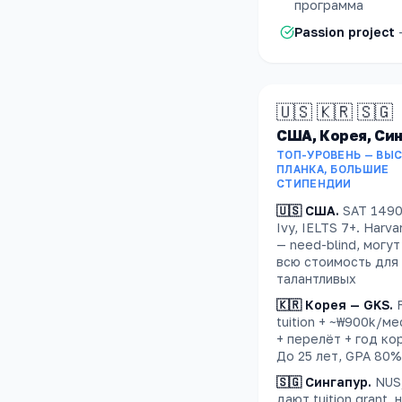
программа
Passion project
🇺🇸 🇰🇷 🇸🇬
США, Корея, Си
ТОП-УРОВЕНЬ — ВЫ
ПЛАНКА, БОЛЬШИЕ
СТИПЕНДИИ
🇺🇸 США
.
SAT 1490
Ivy, IELTS 7+. Harva
— need-blind, могу
всю стоимость для
талантливых
🇰🇷 Корея — GKS
.
F
tuition + ~₩900k/ме
+ перелёт + год ко
До 25 лет, GPA 80
🇸🇬 Сингапур
.
NUS
дают tuition grant, н