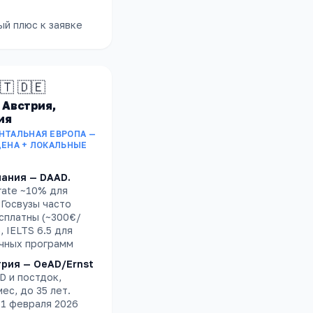
ый плюс к заявке
🇹 🇩🇪
 Австрия,
ия
НТАЛЬНАЯ ЕВРОПА —
ЦЕНА + ЛОКАЛЬНЫЕ
мания — DAAD
.
rate ~10% для
 Госвузы часто
сплатны (~300€/
, IELTS 6.5 для
чных программ
трия — OeAD/Ernst
D и постдок,
ес, до 35 лет.
1 февраля 2026