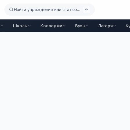
Найти учреждение или статью...
⌘K
ы
Школы
Колледжи
Вузы
Лагеря
К