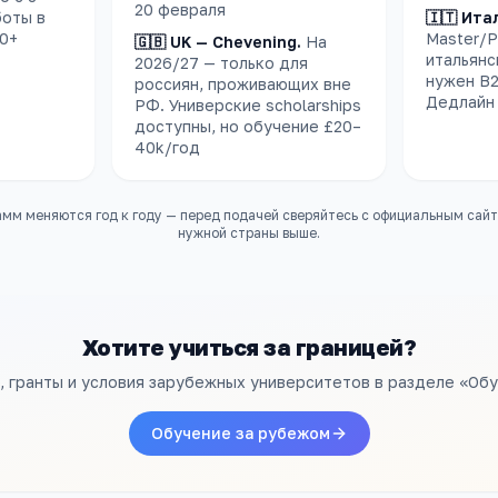
20 февраля
боты в
🇮🇹 Ита
00+
Master/P
🇬🇧 UK — Chevening
.
На
итальянс
2026/27 — только для
нужен B2
россиян, проживающих вне
Дедлайн 
РФ. Универские scholarships
доступны, но обучение £20–
40k/год
мм меняются год к году — перед подачей сверяйтесь с официальным сай
нужной страны выше.
Хотите учиться за границей?
 гранты и условия зарубежных университетов в разделе «Об
Обучение за рубежом