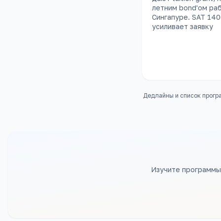
летним bond'ом ра
Сингапуре. SAT 14
усиливает заявку
Дедлайны и список програ
Изучите программы,