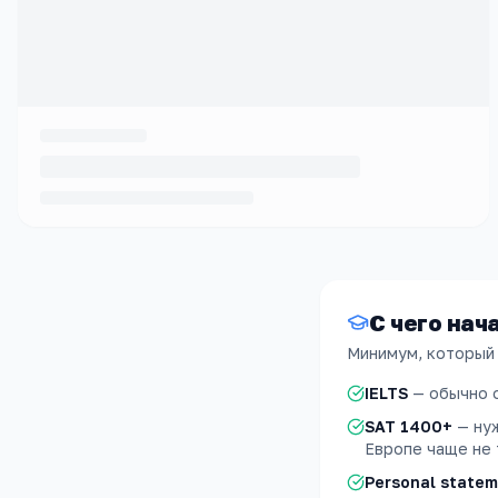
С чего нач
Минимум, который
IELTS
—
обычно о
SAT 1400+
—
ну
Европе чаще не
Personal state